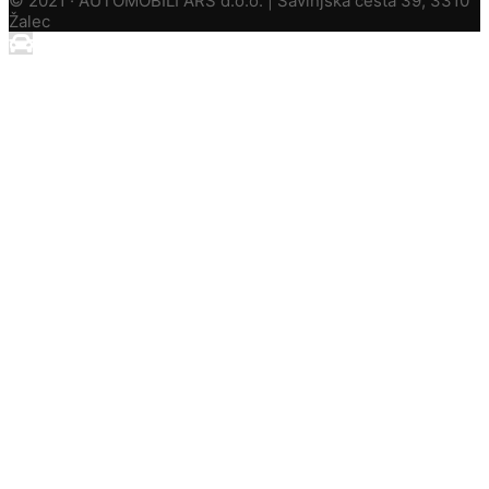
© 2021 · AUTOMOBILI ARS d.o.o. | Savinjska cesta 39, 3310
Žalec