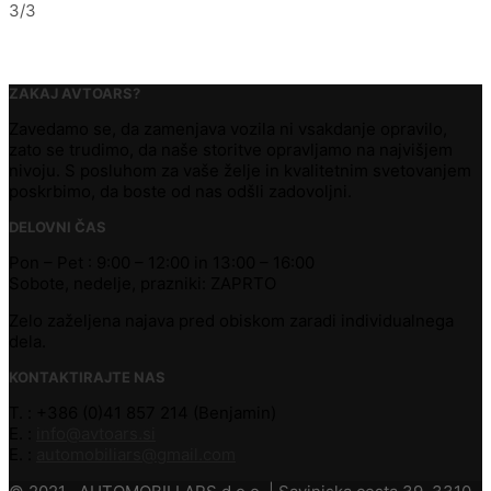
3/3
ZAKAJ AVTOARS?
Zavedamo se, da zamenjava vozila ni vsakdanje opravilo,
zato se trudimo, da naše storitve opravljamo na najvišjem
nivoju. S posluhom za vaše želje in kvalitetnim svetovanjem
poskrbimo, da boste od nas odšli zadovoljni.
DELOVNI ČAS
Pon – Pet : 9:00 – 12:00 in 13:00 – 16:00
Sobote, nedelje, prazniki: ZAPRTO
Zelo zaželjena najava pred obiskom zaradi individualnega
dela.
KONTAKTIRAJTE NAS
T. : +386 (0)41 857 214 (Benjamin)
E. :
info@avtoars.si
E. :
automobiliars@gmail.com