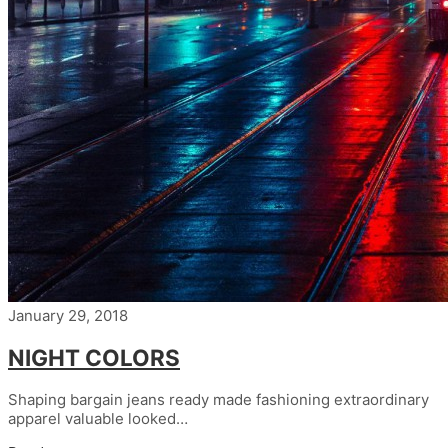
January 29, 2018
NIGHT COLORS
Shaping bargain jeans ready made fashioning extraordinary
apparel valuable looked…